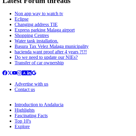
Latest Forum threads
Non app way to watch tv
Eclipse
Changing address TIE
Express parking Malaga airport
Shopping Centres
Water tank installation.
Basura Tax Velez Malaga municipality
hacienda want proof after 4 years ?!?!
Do we need to update our NIEs?
Transfer of car ownership
Advertise with us
Contact us
Introduction to Andalucia
Highlights
Fascinating Facts
Top 10's
Explore