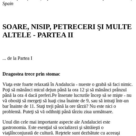
Spain
SOARE, NISIP, PETRECERI ŞI MULTE
ALTELE - PARTEA II
... de la Partea I
Dragostea trece prin stomac
Viaţa este foarte relaxată în Andalucia - nueste o grabă să faci nimic.
Poţi să mănânci micul dejun până la ora 12 şi să mănânci prânzul
până la ora 4 dacă preferi.Pe înserate lucrurile încep să se mişte - nu
vă obosiţi să mergeţi să luaţi cina înainte de 9, sau să intraţi într-un
bar înainte de 11. Staţi treji până la ore târzii? Nu este nici o
problemă. Puteţi să vă odihniţi până târziu ziua următoare.
Unul din cele mai importante aspecte ale Andaluciei este
gastronomia. Este esenţial să socializezi şi sătrăieşti o
viaţăînconjurată de cultură. Reţetele sunt dezbătute cu aceeaşi