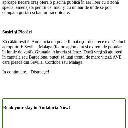
aproape fiecare oraş oferă o piscina publică în aer liber cu o zonă
special amenajată pentru cei mici şi cu un bar de unde se pot
cumpăra gustări şi băuturi răcoritoare.
Sosiri şi Plecări
Să călătoreşti în Andalucia nu poate fi mai uşor deoarece există cinci
aeroporturi: Sevilia, Malaga (foarte aglomerat şi extrem de popular
în lunile de vară), Granada, Almeria şi Jerez. Dacă vreţi să ajungeţi
în capitală sau Barcelona, puteţi să luaţi trenul de mare viteză AVE
care pleacă din Sevilia, Cordoba sau Malaga.
In continuare... Distracţie!
Book your stay in Andalucia Now!