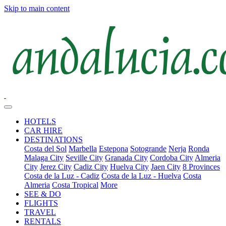
Skip to main content
HOTELS
CAR HIRE
DESTINATIONS
Costa del Sol
Marbella
Estepona
Sotogrande
Nerja
Ronda
Malaga City
Seville City
Granada City
Cordoba City
Almeria
City
Jerez City
Cadiz City
Huelva City
Jaen City
8 Provinces
Costa de la Luz - Cadiz
Costa de la Luz - Huelva
Costa
Almeria
Costa Tropical
More
SEE & DO
FLIGHTS
TRAVEL
RENTALS