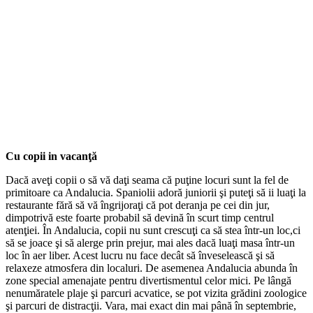
Cu copii in vacanţă
Dacă aveţi copii o să vă daţi seama că puţine locuri sunt la fel de
primitoare ca Andalucia. Spaniolii adoră juniorii şi puteţi să ii luaţi la
restaurante fără să vă îngrijoraţi că pot deranja pe cei din jur,
dimpotrivă este foarte probabil să devină în scurt timp centrul
atenţiei. În Andalucia, copii nu sunt crescuţi ca să stea într-un loc,ci
să se joace şi să alerge prin prejur, mai ales dacă luaţi masa într-un
loc în aer liber. Acest lucru nu face decât să înveselească şi să
relaxeze atmosfera din localuri. De asemenea Andalucia abunda în
zone special amenajate pentru divertismentul celor mici. Pe lângă
nenumăratele plaje şi parcuri acvatice, se pot vizita grădini zoologice
şi parcuri de distracţii. Vara, mai exact din mai până în septembrie,