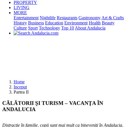
PROPERTY
LIVING
MORE
Entertainment
Nightlife
Restaurants
Gastronomy
Art & Crafts
History
Business
Education
Environment
Health
Beauty
Culture
Sport
Technology
Top 10
About Andalucia
Home
Inceput
Partea II
CĂLĂTORII ŞI TURISM – VACANŢA ÎN
ANDALUCIA
Distracţie în familie, copii sunt mai mult ca bineveniţi în Andalucia,