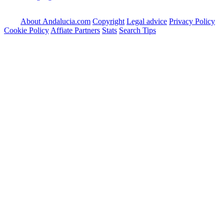
About Andalucia.com
Copyright
Legal advice
Privacy Policy
Cookie Policy
Affiate Partners
Stats
Search Tips