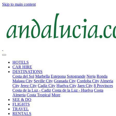
Skip to main content
HOTELS
CAR HIRE
DESTINATIONS
Costa del Sol
Marbella
Estepona
Sotogrande
Nerja
Ronda
Malaga City
Seville City
Granada City
Cordoba City
Almeria
City
Jerez City
Cadiz City
Huelva City
Jaen City
8 Provinces
Costa de la Luz - Cadiz
Costa de la Luz - Huelva
Costa
Almeria
Costa Tropical
More
SEE & DO
FLIGHTS
TRAVEL
RENTALS