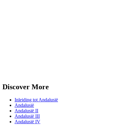
Discover More
Inleiding tot Andalusië
Andalusië
Andalusië II
Andalusië III
Andalusië IV