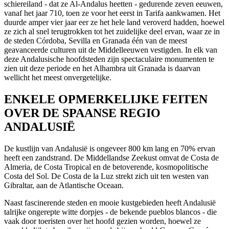
schiereiland - dat ze Al-Andalus heetten - gedurende zeven eeuwen,
vanaf het jaar 710, toen ze voor het eerst in Tarifa aankwamen. Het
duurde amper vier jaar eer ze het hele land veroverd hadden, hoewel
ze zich al snel terugtrokken tot het zuidelijke deel ervan, waar ze in
de steden Córdoba, Sevilla en Granada één van de meest
geavanceerde culturen uit de Middelleeuwen vestigden. In elk van
deze Andalusische hoofdsteden zijn spectaculaire monumenten te
zien uit deze periode en het Alhambra uit Granada is daarvan
wellicht het meest onvergetelijke.
ENKELE OPMERKELIJKE FEITEN
OVER DE SPAANSE REGIO
ANDALUSIË
De kustlijn van Andalusië is ongeveer 800 km lang en 70% ervan
heeft een zandstrand. De Middellandse Zeekust omvat de Costa de
Almeria, de Costa Tropical en de betoverende, kosmopolitische
Costa del Sol. De Costa de la Luz strekt zich uit ten westen van
Gibraltar, aan de Atlantische Oceaan.
Naast fascinerende steden en mooie kustgebieden heeft Andalusië
talrijke ongerepte witte dorpjes - de bekende pueblos blancos - die
vaak door toeristen over het hoofd gezien worden, hoewel ze