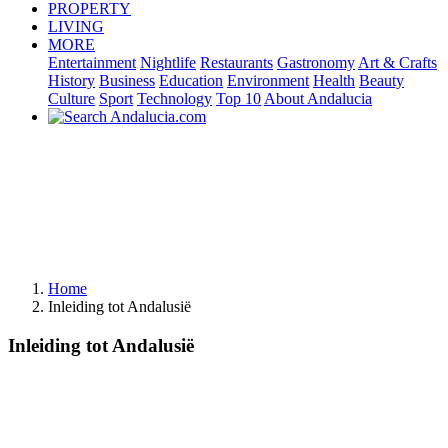
PROPERTY
LIVING
MORE
Entertainment
Nightlife
Restaurants
Gastronomy
Art & Crafts
History
Business
Education
Environment
Health
Beauty
Culture
Sport
Technology
Top 10
About Andalucia
Home
Inleiding tot Andalusië
Inleiding tot Andalusië