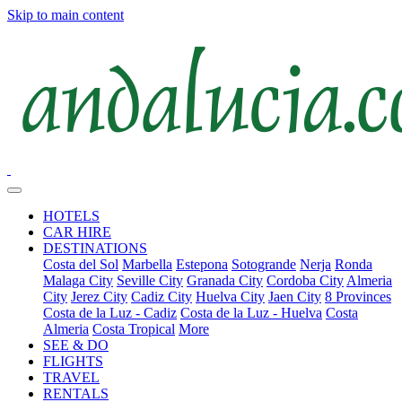
Skip to main content
HOTELS
CAR HIRE
DESTINATIONS
Costa del Sol
Marbella
Estepona
Sotogrande
Nerja
Ronda
Malaga City
Seville City
Granada City
Cordoba City
Almeria
City
Jerez City
Cadiz City
Huelva City
Jaen City
8 Provinces
Costa de la Luz - Cadiz
Costa de la Luz - Huelva
Costa
Almeria
Costa Tropical
More
SEE & DO
FLIGHTS
TRAVEL
RENTALS