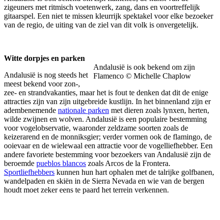
zigeuners met ritmisch voetenwerk, zang, dans en voortreffelijk
gitaarspel. Een niet te missen kleurrijk spektakel voor elke bezoeker
van de regio, de uiting van de ziel van dit volk is onvergetelijk.
Witte dorpjes en parken
Andalusië is ook bekend om zijn
Andalusië is nog steeds het
Flamenco © Michelle Chaplow
meest bekend voor zon-,
zee- en strandvakanties, maar het is fout te denken dat dit de enige
attracties zijn van zijn uitgebreide kustlijn. In het binnenland zijn er
adembenemende
nationale parken
met dieren zoals lynxen, herten,
wilde zwijnen en wolven. Andalusië is een populaire bestemming
voor vogelobservatie, waaronder zeldzame soorten zoals de
keizerarend en de monniksgier; verder vormen ook de flamingo, de
ooievaar en de wielewaal een attractie voor de vogelliefhebber. Een
andere favoriete bestemming voor bezoekers van Andalusië zijn de
beroemde
pueblos blancos
zoals Arcos de la Frontera.
Sportliefhebbers
kunnen hun hart ophalen met de talrijke golfbanen,
wandelpaden en skiën in de Sierra Nevada en wie van de bergen
houdt moet zeker eens te paard het terrein verkennen.