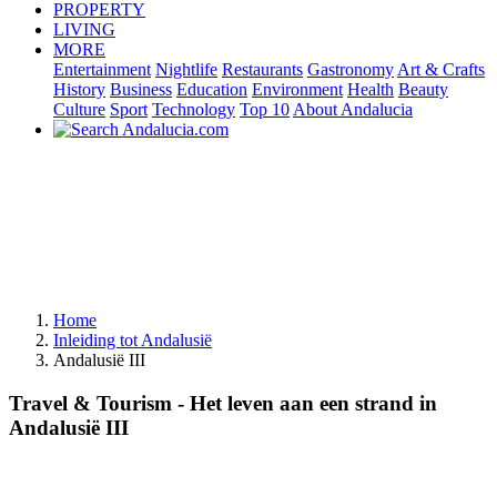
PROPERTY
LIVING
MORE
Entertainment
Nightlife
Restaurants
Gastronomy
Art & Crafts
History
Business
Education
Environment
Health
Beauty
Culture
Sport
Technology
Top 10
About Andalucia
Home
Inleiding tot Andalusië
Andalusië III
Travel & Tourism - Het leven aan een strand in
Andalusië III