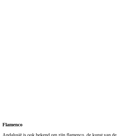
Flamenco
Andalusië is ook bekend om zijn flamenco, de kunst van de