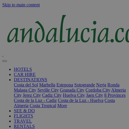
Skip to main content
HOTELS
CAR HIRE
DESTINATIONS
Costa del Sol
Marbella
Estepona
Sotogrande
Nerja
Ronda
Malaga City
Seville City
Granada City
Cordoba City
Almeria
City
Jerez City
Cadiz City
Huelva City
Jaen City
8 Provinces
Costa de la Luz - Cadiz
Costa de la Luz - Huelva
Costa
Almeria
Costa Tropical
More
SEE & DO
FLIGHTS
TRAVEL
RENTALS