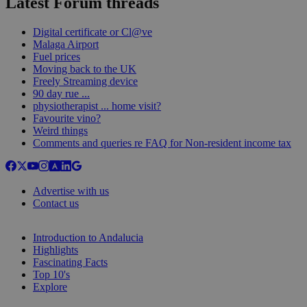
Latest Forum threads
Digital certificate or Cl@ve
Malaga Airport
Fuel prices
Moving back to the UK
Freely Streaming device
90 day rue ...
physiotherapist ... home visit?
Favourite vino?
Weird things
Comments and queries re FAQ for Non-resident income tax
Advertise with us
Contact us
Introduction to Andalucia
Highlights
Fascinating Facts
Top 10's
Explore