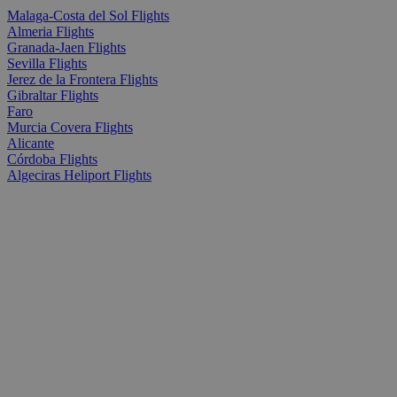
Malaga-Costa del Sol Flights
Almeria Flights
Granada-Jaen Flights
Sevilla Flights
Jerez de la Frontera Flights
Gibraltar Flights
Faro
Murcia Covera Flights
Alicante
Córdoba Flights
Algeciras Heliport Flights