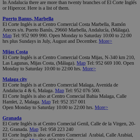
In Andalucia there are more than twenty branches of El Corte Inglés
or Hipercor. Here is a list of them.
Puerto Banus, Marbella
El Corte Inglés is at Centro Comercial Costa Marbella, Ramón
Areces s/n. Puerto Banús, 29660 Marbella, Andalucía, (Málaga).
Map
Tel: 952 909 990. Open Monday to Saturday 10:00 to 22:00
hrs plus Sundays in July, August and December.
More>
Mijas Costa
El Corte Inglés is at Centro Comercial Costa Mijas, N-340 km 210,
Las Lagunas, Mijas Costa, (Málaga).
Map
Tel: 952 669 100. Open
Monday to Saturday 10:00 to 22:00 hrs.
More>
Malaga city
El Corte Inglés is at Centro Comercial Malaga, Avenida de
Andalucia 4 & 6, Malaga.
Map
Tel: 952 076 500.
El Corte Inglés is also at Centro Comecial Bahia Malaga, Calle
Hamlet, 2, Malaga.
Map
Tel: 952 357 001
Open Monday to Saturday 10:00 to 22:00 hrs.
More>
Granada
El Corte Inglés is at Centro Comecial Genil, Calle de la Virgen, 20-
22, Granada.
Map
Tel: 958 223 240
El Corte Inglés is also at Centro Comercial Arabial, Calle Arabial,