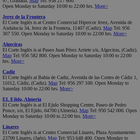
97, Granada.
Map
Tel: 958 217 600.
Open Monday to Saturday 10:00 to 22:00 hrs.
More>
Jerez de la Frontera
El Corte Inglés is at Centro Comercial Hipercor Jerez, Avenida de
Andalucia 34, Jerez de la Frontera, 11407 (Cadiz).
Map
Tel: 956
307 550. Open Monday to Saturday 10:00 to 22:00 hrs.
More>
Algeciras
El Corte Inglés is at Paseo Juan Pérez Arriete s/n, Algeciras, (Cadiz).
Map
Tel: 956 582 800. Open Monday to Saturday 10:00 to 22:00
hrs.
More>
Cadiz
El Corte Inglés at Bahia de Cadiz, Avenida de las Cortes de Cádiz 1,
11012, Cádiz, (Cadiz).
Map
Tel: 956 297 100. Open Monday to
Saturday 10:00 to 22:00 hrs.
More>
EL Ejido, Almeria
El Corte Inglés is at El Ejido Shopping Centre, Paseo de Pedro
Ponce, s/n, El Ejido, 04700 (Almería).
Map
Tel: 950 542 000. Open
Monday to Saturday 10:00 to 22:00 hrs.
More>
Linares
El Corte Inglés is at Centro Comercial Linares, Plaza Ayuntamiento
23700 Linares, (Jaén).
Map
Tel: 953 648 400. Open Monday to