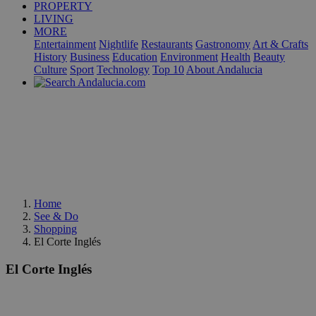
PROPERTY
LIVING
MORE
Entertainment
Nightlife
Restaurants
Gastronomy
Art & Crafts
History
Business
Education
Environment
Health
Beauty
Culture
Sport
Technology
Top 10
About Andalucia
Home
See & Do
Shopping
El Corte Inglés
El Corte Inglés