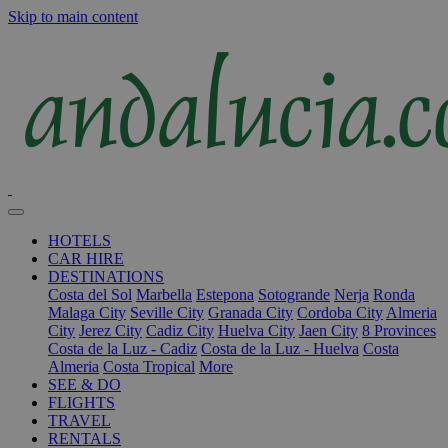
Skip to main content
HOTELS
CAR HIRE
DESTINATIONS
Costa del Sol
Marbella
Estepona
Sotogrande
Nerja
Ronda
Malaga City
Seville City
Granada City
Cordoba City
Almeria
City
Jerez City
Cadiz City
Huelva City
Jaen City
8 Provinces
Costa de la Luz - Cadiz
Costa de la Luz - Huelva
Costa
Almeria
Costa Tropical
More
SEE & DO
FLIGHTS
TRAVEL
RENTALS